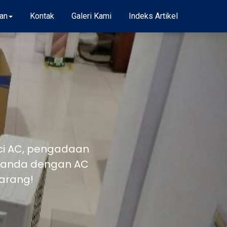
an
Kontak
Galeri Kami
Indeks Artikel
uci AC, pengadaan
a anda dengan AC
karang!