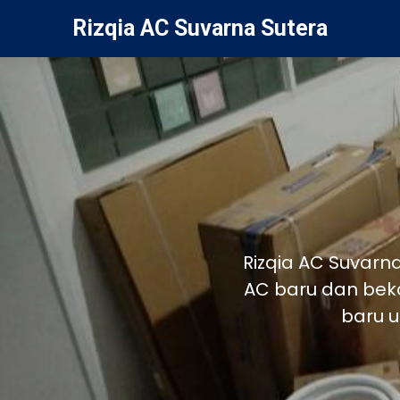
Rizqia AC Suvarna Sutera
Rizqia AC Suvarn
AC baru dan bek
baru u