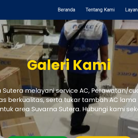
Beranda
Tentang Kami
Layan
Galeri Kami
a Sutera melayani service AC, Perawatan/c
as berkualitas, serta tukar tambah AC lam
ntuk area Suvarna Sutera. Hubungi kami se